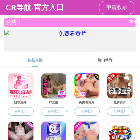
北大主页
内网登录
邮箱登录
English
学校与杏吧原创
当前位置：
杏吧
>
科学研究
>
基地与平台
>
学校与杏吧原创
人地系统与环境遥感实验室
杏吧原创 地理数据平台